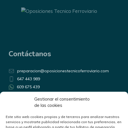
Contáctanos
preparacion@oposicionestecnicoferroviario.com
647 443 989
609 675 439
Horario atención telefónica:
Gestionar el consentimiento
Lunes a Viernes de 9:00 a 14:00
de las cookies
y de 17:00 a 20:00
Linkedin
Este sitio web cookies propias y de terceros para analizar nuestros
servicios y mostrarte publicidad relacionada con tus preferencias, en
YouTube
base a un perfil elaborado a partir de tus hábitos de navegación