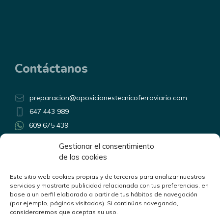
Contáctanos
preparacion@oposicionestecnicoferroviario.com
647 443 989
609 675 439
Horario atención telefónica:
Gestionar el consentimiento
Lunes a Viernes de 9:00 a 14:00
de las cookies
y de 17:00 a 20:00
Linkedin
Este sitio web cookies propias y de terceros para analizar nuestros
YouTube
servicios y mostrarte publicidad relacionada con tus preferencias, en
base a un perfil elaborado a partir de tus hábitos de navegación
(por ejemplo, páginas visitadas). Si continúas navegando,
consideraremos que aceptas su uso.