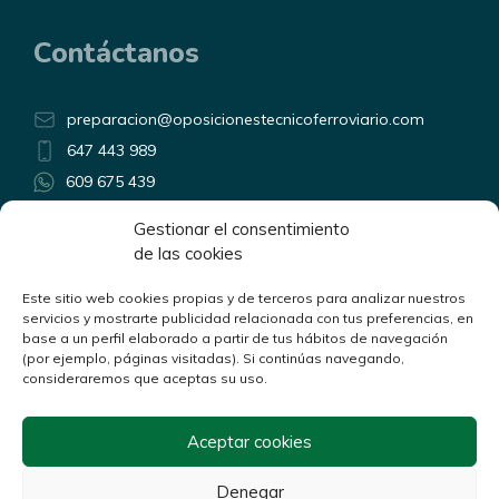
Contáctanos
preparacion@oposicionestecnicoferroviario.com
647 443 989
609 675 439
Horario atención telefónica:
Gestionar el consentimiento
Lunes a Viernes de 9:00 a 14:00
de las cookies
y de 17:00 a 20:00
Linkedin
Este sitio web cookies propias y de terceros para analizar nuestros
YouTube
servicios y mostrarte publicidad relacionada con tus preferencias, en
base a un perfil elaborado a partir de tus hábitos de navegación
(por ejemplo, páginas visitadas). Si continúas navegando,
consideraremos que aceptas su uso.
Aceptar cookies
Política de privacidad
Aviso legal
Denegar
Política de cookies