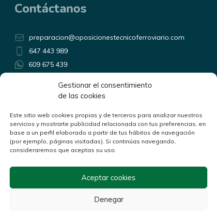
Contáctanos
preparacion@oposicionestecnicoferroviario.com
647 443 989
609 675 439
Horario atención telefónica:
Gestionar el consentimiento
Lunes a Viernes de 9:00 a 14:00
de las cookies
y de 17:00 a 20:00
Linkedin
Este sitio web cookies propias y de terceros para analizar nuestros
YouTube
servicios y mostrarte publicidad relacionada con tus preferencias, en
base a un perfil elaborado a partir de tus hábitos de navegación
(por ejemplo, páginas visitadas). Si continúas navegando,
consideraremos que aceptas su uso.
Aceptar cookies
Política de privacidad
Aviso legal
Denegar
Política de cookies