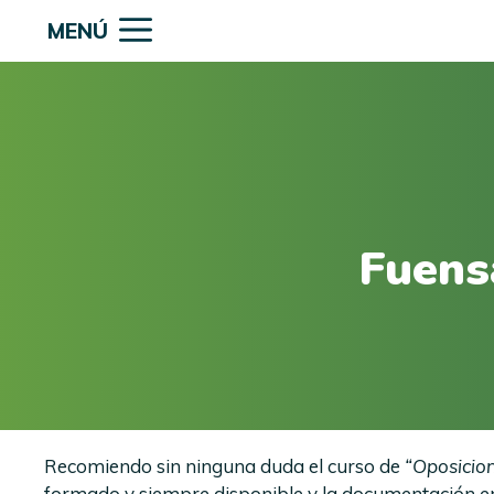
Saltar
MENÚ
al
contenido
Fuens
Recomiendo sin ninguna duda el curso de
“Oposicion
formado y siempre disponible y la documentación en